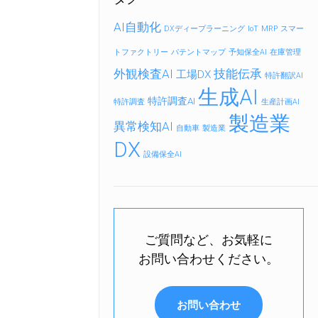
AI自動化
DXディープラーニング
IoT
MRP
スマー
トファクトリー
パテントマップ
予知保全AI
在庫管理
外観検査AI
技能伝承
工場DX
特許翻訳AI
生成AI
特許調査AI
特許調査
生産計画AI
製造業
異常検知AI
自動車
製造業
DX
設備保全AI
ご質問など、お気軽に
お問い合わせください。
お問い合わせ