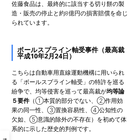
佐藤食品は、最終的に該当する切り餅の製
造・販売の停止と約8億円の損害賠償を命じ
られています。
ボールスプライン軸受事件（最高裁
平成10年2月24日）
こちらは自動車用直線運動機構に用いられ
る「ボールスプライン軸受」の特許を巡る
紛争で、均等侵害を巡って最高裁が
均等論
５要件
（①本質的部分でない、②作用効
果の同一性、③置換容易性、④公知性の
欠如、⑤意識的除外の不存在）を初めて体
系的に示した歴史的判例です。