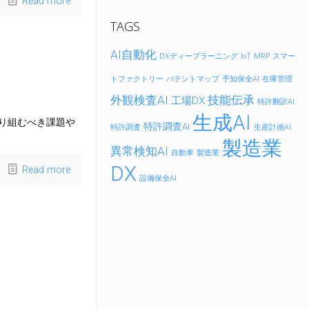
Read more
TAGS
AI自動化
DXディープラーニング
IoT
MRP
スマー
トファクトリー
パテントマップ
予知保全AI
在庫管理
外観検査AI
技能伝承
工場DX
特許翻訳AI
生成AI
取り組むべき課題や
特許調査AI
特許調査
生産計画AI
製造業
異常検知AI
自動車
製造業
DX
Read more
設備保全AI