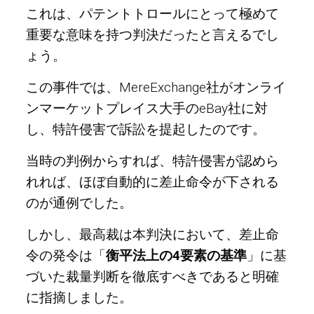
これは、パテントトロールにとって極めて
重要な意味を持つ判決だったと言えるでし
ょう。
この事件では、MereExchange社がオンライ
ンマーケットプレイス大手のeBay社に対
し、特許侵害で訴訟を提起したのです。
当時の判例からすれば、特許侵害が認めら
れれば、ほぼ自動的に差止命令が下される
のが通例でした。
しかし、最高裁は本判決において、差止命
令の発令は「
衡平法上の4要素の基準
」に基
づいた裁量判断を徹底すべきであると明確
に指摘しました。