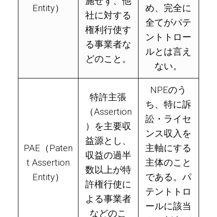
施せず、他
Entity）
め、完全に
社に対する
全てがパテ
権利行使す
ントトロー
る事業者な
ルとは言え
どのこと。
ない。
NPEのう
特許主張
ち、特に訴
（Assertion
訟・ライセ
）を主要収
ンス収入を
益源とし、
PAE（Paten
主軸にする
収益の過半
t Assertion
主体のこと
数以上が特
Entity）
である。パ
許権行使に
テントトロ
よる事業者
ールに該当
などのこ