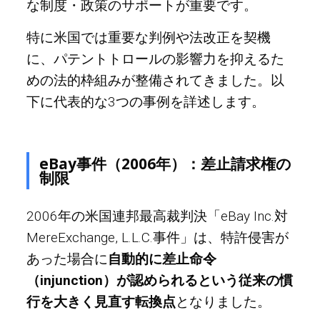
な制度・政策のサポートが重要です。
特に米国では重要な判例や法改正を契機
に、パテントトロールの影響力を抑えるた
めの法的枠組みが整備されてきました。以
下に代表的な3つの事例を詳述します。
eBay事件（2006年）：差止請求権の
制限
2006年の米国連邦最高裁判決「eBay Inc.対
MereExchange, L.L.C.事件」は、特許侵害が
あった場合に
自動的に差止命令
（injunction）が認められるという従来の慣
行を大きく見直す転換点
となりました。