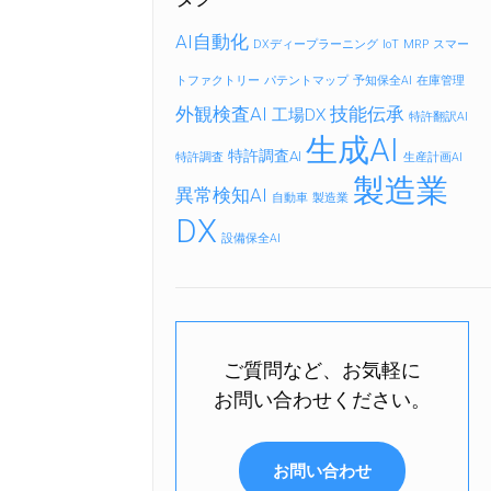
AI自動化
DXディープラーニング
IoT
MRP
スマー
トファクトリー
パテントマップ
予知保全AI
在庫管理
外観検査AI
技能伝承
工場DX
特許翻訳AI
生成AI
特許調査AI
特許調査
生産計画AI
製造業
異常検知AI
自動車
製造業
DX
設備保全AI
ご質問など、お気軽に
お問い合わせください。
お問い合わせ