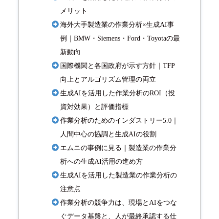
メリット
海外大手製造業の作業分析×生成AI事
例｜BMW・Siemens・Ford・Toyotaの最
新動向
国際機関と各国政府が示す方針｜TFP
向上とアルゴリズム管理の両立
生成AIを活用した作業分析のROI（投
資対効果）と評価指標
作業分析のためのインダストリー5.0｜
人間中心の協調と生成AIの役割
エムニの事例に見る｜製造業の作業分
析への生成AI活用の進め方
生成AIを活用した製造業の作業分析の
注意点
作業分析の競争力は、現場とAIをつな
ぐデータ基盤と、人が最終承認する仕