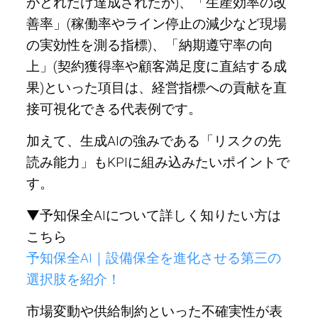
がどれだけ達成されたか)、「生産効率の改
善率」(稼働率やライン停止の減少など現場
の実効性を測る指標)、「納期遵守率の向
上」(契約獲得率や顧客満足度に直結する成
果)といった項目は、経営指標への貢献を直
接可視化できる代表例です。
加えて、生成AIの強みである「リスクの先
読み能力」もKPIに組み込みたいポイントで
す。
▼予知保全AIについて詳しく知りたい方は
こちら
予知保全AI｜設備保全を進化させる第三の
選択肢を紹介！
市場変動や供給制約といった不確実性が表